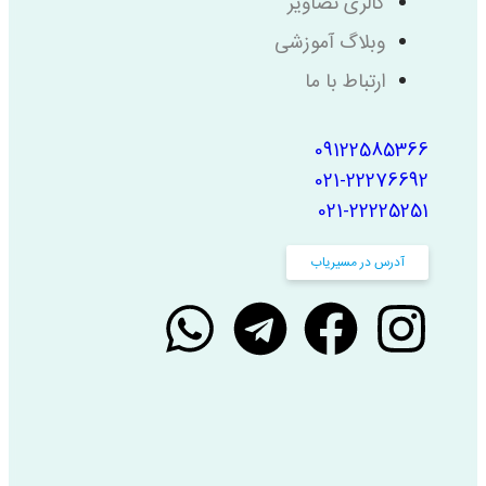
گالری تصاویر
وبلاگ آموزشی
ارتباط با ما
09122585366
021-22276692
021-22225251
آدرس در مسیریاب