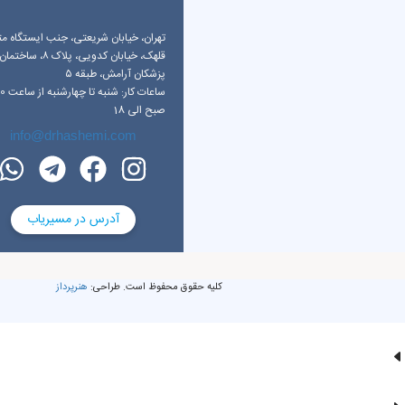
تهران، خیابان شریعتی، جنب ایستگاه مت
قلهک، خیابان کدویی، پلاک ۸، ساختمان
پزشکان آرامش، طبقه ۵
ساعات کار: شنبه تا چهار
صبح الی 18
info@drhashemi.com
آدرس در مسیریاب
کلیه حقوق محفوظ است. طراحی:
هنرپرداز