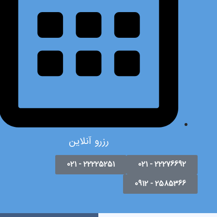
رزرو آنلاین
22225251 - 021
22276692 - 021
2585366 - 0912