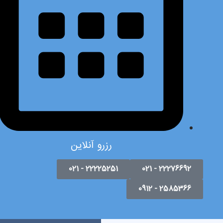
رزرو آنلاین
22225251 - 021
22276692 - 021
2585366 - 0912