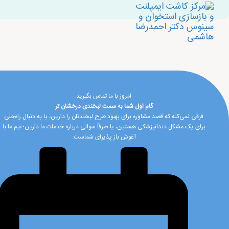
امروز با ما تماس بگیرید
گام اول شما به سمت لبخندی درخشان تر
فرقی نمی‌کنه که قصد مشاوره برای بهبود طرح لبخندتان را دارین، یا به دنبال راه‌حلی
برای یک مشکل دندانپزشکی هستین، یا صرفاً سوالی درباره خدمات ما دارین؛ تیم ما با
آغوش باز پذیرای شماست.