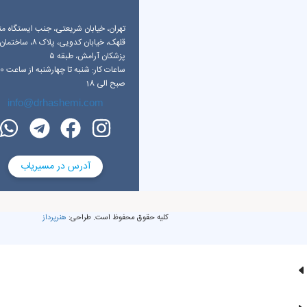
تهران، خیابان شریعتی، جنب ایستگاه مت
قلهک، خیابان کدویی، پلاک ۸، ساختمان
پزشکان آرامش، طبقه ۵
ساعات کار: شنبه تا چهار
صبح الی 18
info@drhashemi.com
آدرس در مسیریاب
کلیه حقوق محفوظ است. طراحی:
هنرپرداز