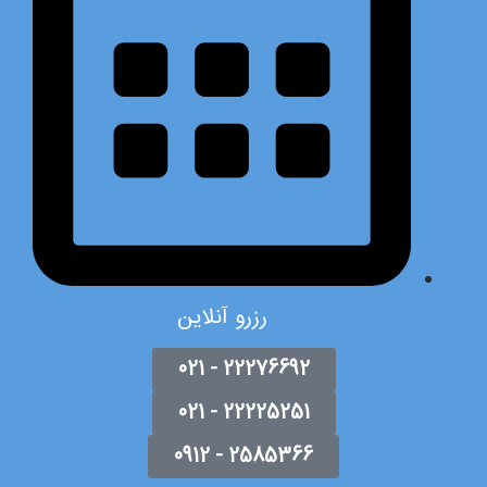
رزرو آنلاین
22276692 - 021
22225251 - 021
2585366 - 0912