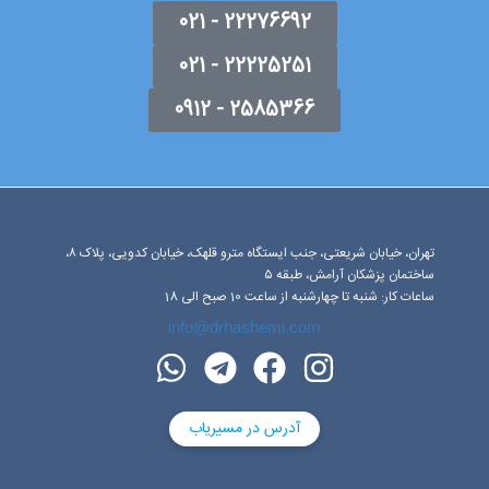
22276692 - 021
22225251 - 021
2585366 - 0912
تهران، خیابان شریعتی، جنب ایستگاه مترو قلهک، خیابان کدویی، پلاک ۸،
ساختمان پزشکان آرامش، طبقه ۵
ساعات کار: شنبه تا چهارشنبه از ساعت 10 صبح الی 18
info@drhashemi.com
آدرس در مسیریاب